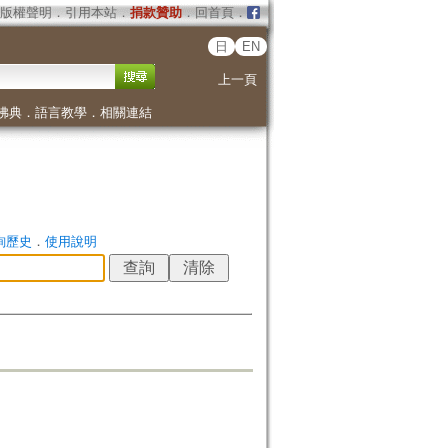
版權聲明
．
引用本站
．
捐款贊助
．
回首頁
．
日
EN
上一頁
佛典
．
語言教學
．
相關連結
詢歷史
．
使用說明