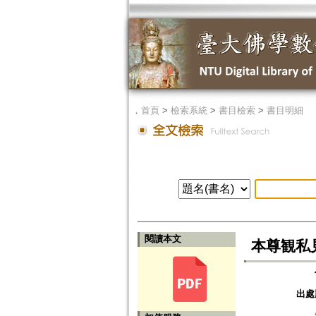
．
首頁
>
檢索系統
>
書目檢索
>
書目明細
閱讀本文
本尊観私
出處