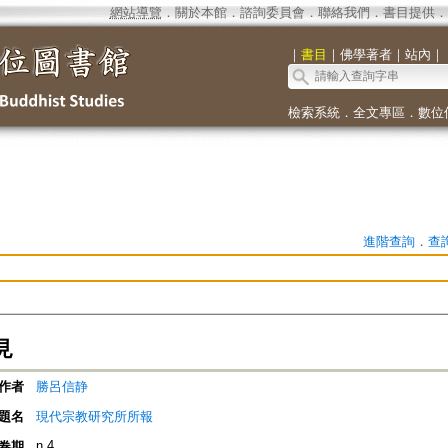
網站導覽
．
關於本館
．
諮詢委員會
．
聯絡我們
．
書目提供
．
｜
書目
｜
佛學著者
｜
站內
｜
檢索系統
．
全文專區
．
數位
進階查詢
．
查
見
作者
勝呂信静
題名
現代宗教研究所所報
n.4
卷期