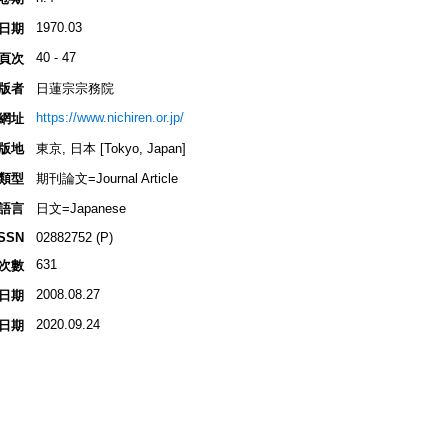
1970.03
日期
40 - 47
頁次
版者
日蓮宗宗務院
https://www.nichiren.or.jp/
網址
版地
東京, 日本 [Tokyo, Japan]
類型
期刊論文=Journal Article
語言
日文=Japanese
ISSN
02882752 (P)
631
次數
2008.08.27
日期
2020.09.24
日期