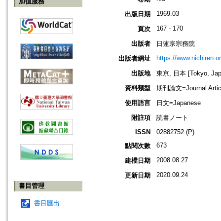
加值服務
1969.03
出版日期
167 - 170
頁次
出版者
日蓮宗宗務院
https://www.nichiren.or
出版者網址
出版地
東京, 日本 [Tokyo, Jap
資料類型
期刊論文=Journal Artic
使用語言
日文=Japanese
附註項
読書ノート
ISSN
02882752 (P)
673
點閱次數
2008.08.27
建檔日期
2020.09.24
更新日期
書目管理
書目匯出