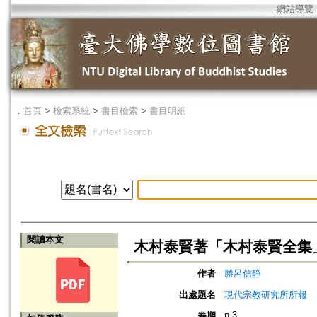
網站導覽
．
首頁
>
檢索系統
>
書目檢索
>
書目明細
閱讀本文
木村泰賢著「木村泰賢全集
作者
勝呂信静
出處題名
現代宗教研究所所報
n.3
卷期