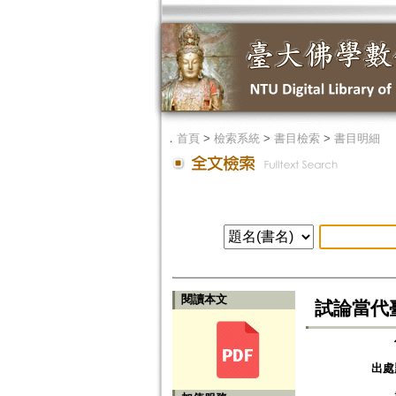
．
首頁
>
檢索系統
>
書目檢索
>
書目明細
閱讀本文
試論當代
出處