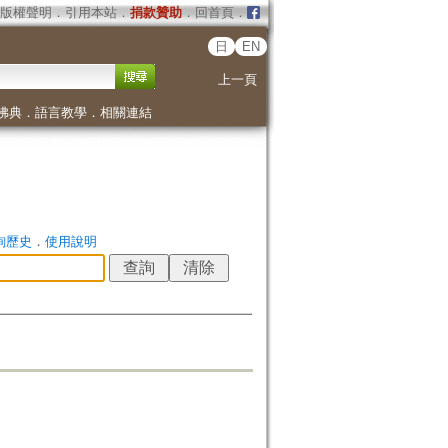
版權聲明
．
引用本站
．
捐款贊助
．
回首頁
．
日
EN
上一頁
佛典
．
語言教學
．
相關連結
詢歷史
．
使用說明