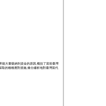
界能大量吸納到資金的原因,概括了當前臺灣
採取的種種應對措施,條分縷析地對臺灣當代