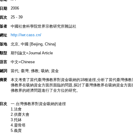
2006
日期
25 - 39
頁次
版者
中國社會科學院世界宗教研究所雜誌社
http://iwr.cass.cn/
網址
版地
北京, 中國 [Beijing, China]
類型
期刊論文=Journal Article
語言
中文=Chinese
鍵詞
當代; 臺灣; 佛教; 吸納; 資金
摘要
本文考查了當代臺灣佛教界對資金吸納的18種途徑,分析了當代臺灣佛教
佛教界在吸納資金方面所面臨的問題,探討了臺灣佛教界在吸納資金方面
佛教界的經濟問題進行了全方位的研究。
目次
一.台灣佛教界對資金吸納的途徑
1.法會
2.供齋大會
3.托缽
4.靈骨塔
5.義賣