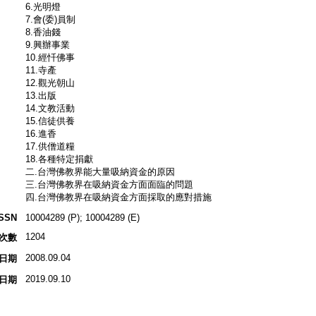
6.光明燈
7.會(委)員制
8.香油錢
9.興辦事業
10.經忏佛事
11.寺產
12.觀光朝山
13.出版
14.文教活動
15.信徒供養
16.進香
17.供僧道糧
18.各種特定捐獻
二.台灣佛教界能大量吸納資金的原因
三.台灣佛教界在吸納資金方面面臨的問題
四.台灣佛教界在吸納資金方面採取的應對措施
ISSN
10004289 (P); 10004289 (E)
1204
次數
2008.09.04
日期
2019.09.10
日期