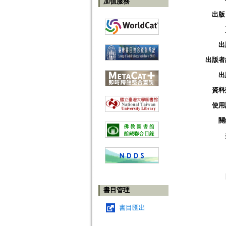
加值服務
出版
出
出版者
出
資料
使用
關
書目管理
書目匯出