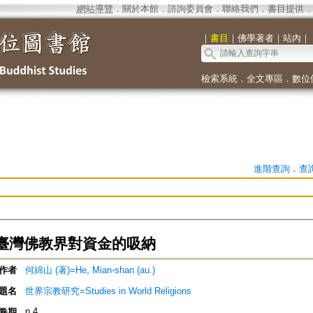
網站導覽
．
關於本館
．
諮詢委員會
．
聯絡我們
．
書目提供
．
｜
書目
｜
佛學著者
｜
站內
｜
檢索系統
．
全文專區
．
數位
進階查詢
．
查
臺灣佛教界對資金的吸納
作者
何綿山 (著)=He, Mian-shan (au.)
題名
世界宗教研究=Studies in World Religions
n.4
卷期