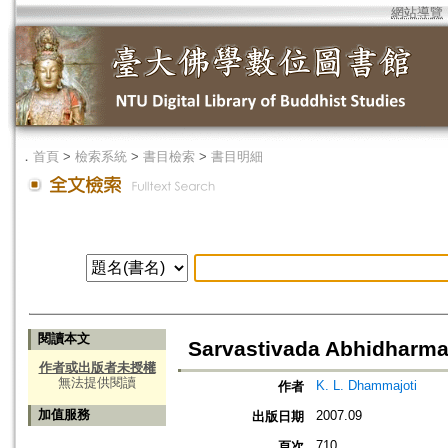
網站導覽
．
首頁
>
檢索系統
>
書目檢索
>
書目明細
閱讀本文
Sarvastivada Abhidharm
作者或出版者未授權
無法提供閱讀
K. L. Dhammajoti
作者
加值服務
2007.09
出版日期
710
頁次