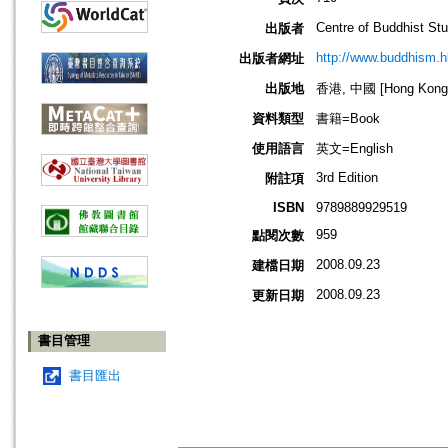
Centre of Buddhist St
出版者
http://www.buddhism.h
出版者網址
出版地
香港, 中國 [Hong Kong,
資料類型
書籍=Book
使用語言
英文=English
3rd Edition
附註項
ISBN
9789889929519
959
點閱次數
2008.09.23
建檔日期
2008.09.23
更新日期
書目管理
書目匯出