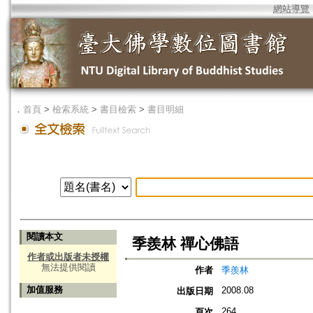
網站導覽
．
首頁
>
檢索系統
>
書目檢索
>
書目明細
閱讀本文
季羨林 禪心佛語
作者或出版者未授權
無法提供閱讀
作者
季羨林
加值服務
2008.08
出版日期
264
頁次