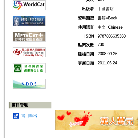
出版者
中國書店
資料類型
書籍=Book
使用語言
中文=Chinese
ISBN
9787806635360
730
點閱次數
2008.09.26
建檔日期
2011.06.24
更新日期
書目管理
書目匯出