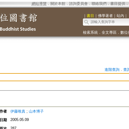
網站導覽
．
關於本館
．
諮詢委員會
．
聯絡我們
．
書目提供
．
｜
書目
｜
佛學著者
｜
站內
｜
檢索系統
．
全文專區
．
數位
進階查詢
．
查
作者
伊藤唯真
;
山本博子
2005.05.09
日期
287
頁次