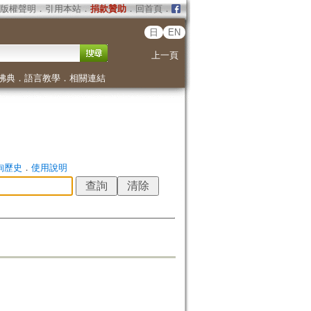
版權聲明
．
引用本站
．
捐款贊助
．
回首頁
．
日
EN
上一頁
佛典
．
語言教學
．
相關連結
詢歷史
．
使用說明