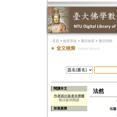
．
首頁
>
檢索系統
>
書目檢索
>
書目明細
閱讀本文
法然
作者或出版者未授權
無法提供閱讀
加值服務
出版