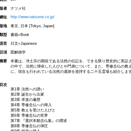
版者
ナツメ社
http://www.natsume.co.jp/
網址
版地
東京, 日本 [Tokyo, Japan]
類型
書籍=Book
語言
日文=Japanese
註項
図解雑学
摘要
本書は、浄土宗の開祖である法然の伝記を、できる限り歴史的に実証
の中で、法然に帰依した人びとや門弟について、また、専修念仏の教
に、現在も行われている法然の遺跡を巡拝する二十五霊場も紹介しま
目次
第1章 法然への誘い
第2章 誕生から出家
第3章 求道の遍歴
第4章 専修念仏への帰入
第5章 教えを受けた人びと
第6章 専修念仏の世界
第7章 『選択本願念仏集』の撰述
第8章 専修念仏の弾圧