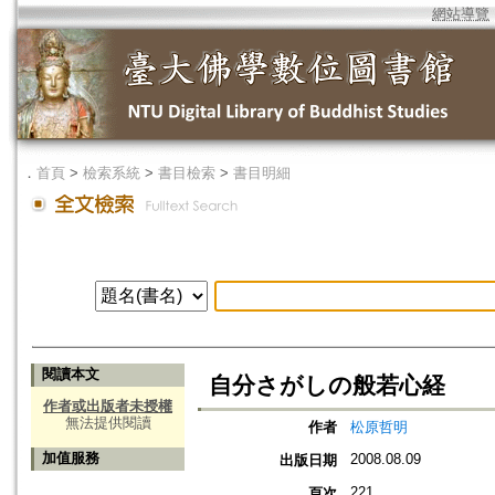
網站導覽
．
首頁
>
檢索系統
>
書目檢索
>
書目明細
閱讀本文
自分さがしの般若心経
作者或出版者未授權
無法提供閱讀
作者
松原哲明
加值服務
2008.08.09
出版日期
221
頁次