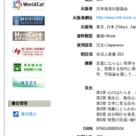
出版者
日本放送出版協会
http://www.nhk-book.co
出版者網址
出版地
東京, 日本 [Tokyo, Jap
資料類型
書籍=Book
使用語言
日文=Japanese
附註項
生活人新書 263
摘要
言葉にならない世界を
る。荒廃する現代に再
学、宇宙論を通して、
目次
第1章 心のはたらき
第2章 無生心、無住
書目管理
第3章 文学に見る自
第4章 現象にとらわれ
書目匯出
第5章 自分時計を発
第6章 智慧の完成─修
ISBN
9784140882634