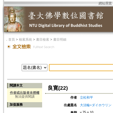
網站導覽
．
首頁
>
檢索系統
>
書目檢索
>
書目明細
閱讀本文
良寛(22)
作者或出版者未授權
無法提供閱讀
作者
立松和平
加值服務
出處題名
大法輪=ダイホウリン
v.75 n.10
卷期