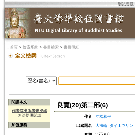
網站導覽
．
首頁
>
檢索系統
>
書目檢索
>
書目明細
閱讀本文
良寛(20)第二部(6)
作者或出版者未授權
無法提供閱讀
作者
立松和平
加值服務
出處題名
大法輪=ダイホウリン
v.75 n.8
卷期