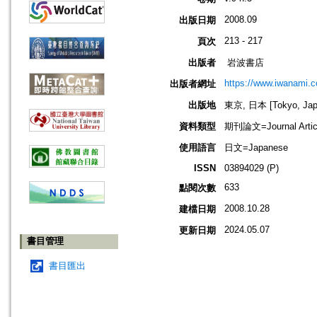
2008.09
出版日期
213 - 217
頁次
出版者
岩波書店
https://www.iwanami.co
出版者網址
出版地
東京, 日本 [Tokyo, Jap
資料類型
期刊論文=Journal Artic
使用語言
日文=Japanese
ISSN
03894029 (P)
633
點閱次數
2008.10.28
建檔日期
2024.05.07
更新日期
書目管理
書目匯出