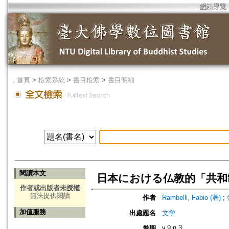
網站導覽
．
首頁
>
檢索系統
>
書目檢索
>
書目明細
閱讀本文
日本における仏教的「共和制
作者或出版者未授權
無法提供閱讀
作者
Rambelli, Fabio (著)
;
加值服務
出處題名
文学
v.9 n.3
卷期