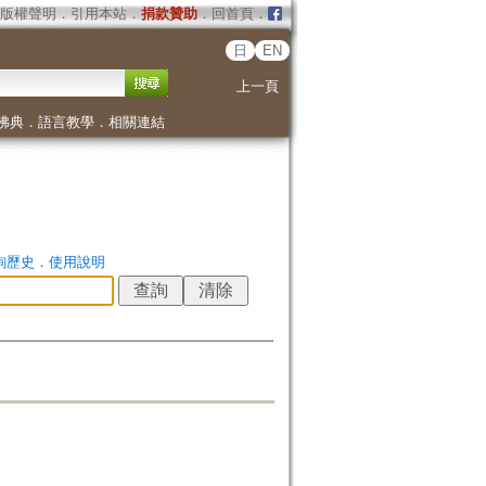
版權聲明
．
引用本站
．
捐款贊助
．
回首頁
．
日
EN
上一頁
佛典
．
語言教學
．
相關連結
詢歷史
．
使用說明