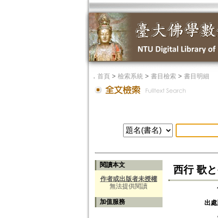
．
首頁
>
檢索系統
>
書目檢索
>
書目明細
閱讀本文
西行 歌と生
作者或出版者未授權
無法提供閱讀
加值服務
出處