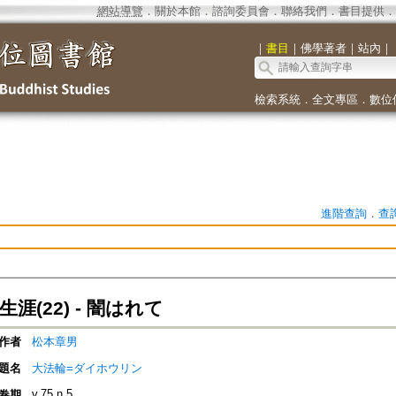
網站導覽
．
關於本館
．
諮詢委員會
．
聯絡我們
．
書目提供
．
｜
書目
｜
佛學著者
｜
站內
｜
檢索系統
．
全文專區
．
數位
進階查詢
．
查
涯(22) - 闇はれて
作者
松本章男
題名
大法輪=ダイホウリン
v.75 n.5
卷期