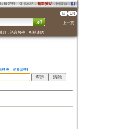
版權聲明
．
引用本站
．
捐款贊助
．
回首頁
．
日
EN
上一頁
佛典
．
語言教學
．
相關連結
詢歷史
．
使用說明