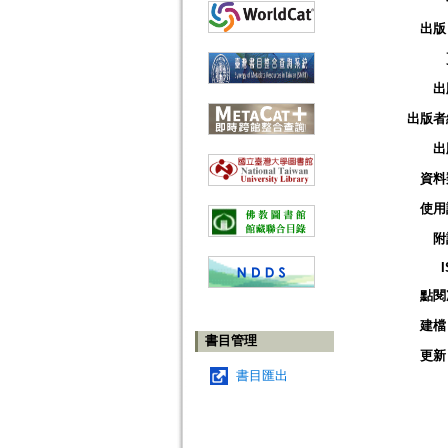
出版
出
出版者
出
資料
使用
附
點閱
建檔
書目管理
更新
書目匯出