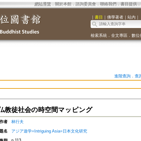
網站導覽
．
關於本館
．
諮詢委員會
．
聯絡我們
．
書目提供
．
｜
書目
｜
佛學著者
｜
站內
｜
檢索系統
．
全文專區
．
數位
進階查詢
．
查
仏教徒社会の時空間マッピング
作者
林行夫
題名
アジア遊学=Intriguing Asia=日本文化研究
n.113
卷期