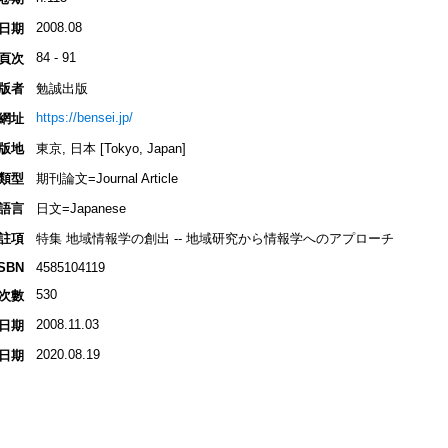
2008.08
日期
84 - 91
頁次
版者
勉誠出版
https://bensei.jp/
網址
版地
東京, 日本 [Tokyo, Japan]
類型
期刊論文=Journal Article
語言
日文=Japanese
註項
特集 地域情報学の創出 -- 地域研究から情報学へのアプローチ
ISBN
4585104119
530
次數
2008.11.03
日期
2020.08.19
日期