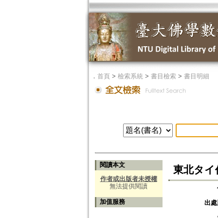
．
首頁
>
檢索系統
>
書目檢索
>
書目明細
閱讀本文
東北タイ
作者或出版者未授權
無法提供閱讀
加值服務
出處