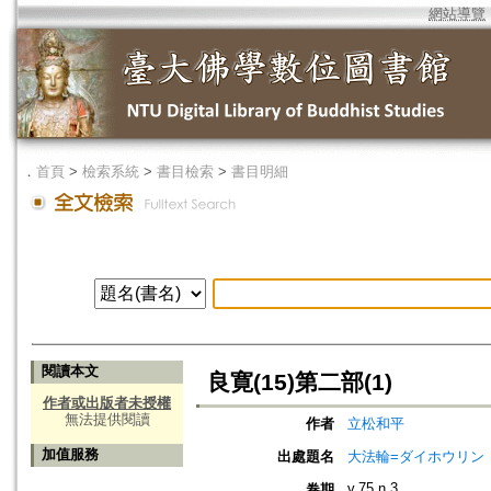
網站導覽
．
首頁
>
檢索系統
>
書目檢索
>
書目明細
閱讀本文
良寛(15)第二部(1)
作者或出版者未授權
無法提供閱讀
作者
立松和平
加值服務
出處題名
大法輪=ダイホウリン
v.75 n.3
卷期