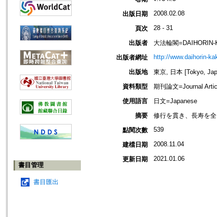
2008.02.08
出版日期
28 - 31
頁次
出版者
大法輪閣=DAIHORIN-
http://www.daihorin-k
出版者網址
出版地
東京, 日本 [Tokyo, Jap
資料類型
期刊論文=Journal Artic
使用語言
日文=Japanese
摘要
修行を貫き、長寿を全
539
點閱次數
2008.11.04
建檔日期
2021.01.06
更新日期
書目管理
書目匯出