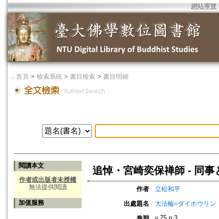
網站導覽
．
首頁
>
檢索系統
>
書目檢索
>
書目明細
閱讀本文
追悼・宮崎奕保禅師 - 同
作者或出版者未授權
無法提供閱讀
作者
立松和平
加值服務
出處題名
大法輪=ダイホウリン
v.75 n.3
卷期