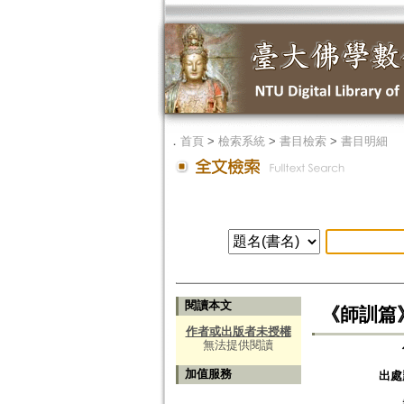
．
首頁
>
檢索系統
>
書目檢索
>
書目明細
閱讀本文
《師訓篇
作者或出版者未授權
無法提供閱讀
加值服務
出處