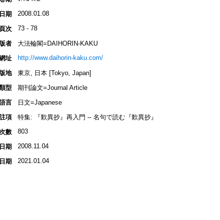
2008.01.08
日期
73 - 78
頁次
版者
大法輪閣=DAIHORIN-KAKU
http://www.daihorin-kaku.com/
網址
版地
東京, 日本 [Tokyo, Japan]
類型
期刊論文=Journal Article
語言
日文=Japanese
註項
特集: 『歎異抄』再入門 -- 名句で読む『歎異抄』
803
次數
2008.11.04
日期
2021.01.04
日期