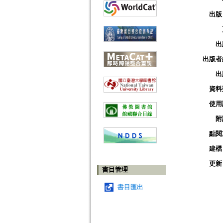
出版
出
出版者
出
資料
使用
附
點閱
建檔
更新
書目管理
書目匯出