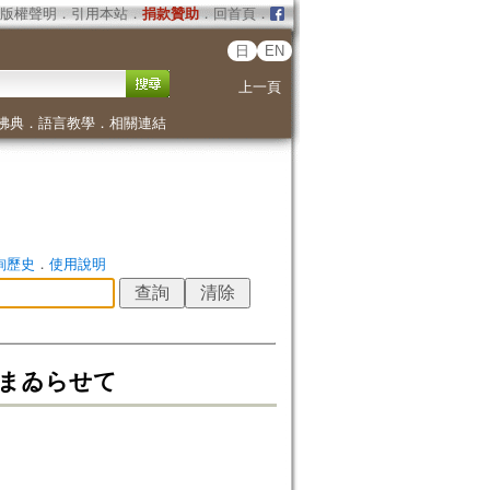
版權聲明
．
引用本站
．
捐款贊助
．
回首頁
．
日
EN
上一頁
佛典
．
語言教學
．
相關連結
詢歷史
．
使用說明
れまゐらせて