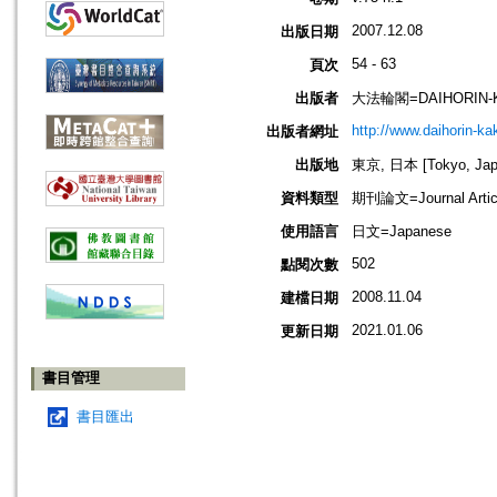
2007.12.08
出版日期
54 - 63
頁次
出版者
大法輪閣=DAIHORIN-
http://www.daihorin-k
出版者網址
出版地
東京, 日本 [Tokyo, Jap
資料類型
期刊論文=Journal Artic
使用語言
日文=Japanese
502
點閱次數
2008.11.04
建檔日期
2021.01.06
更新日期
書目管理
書目匯出