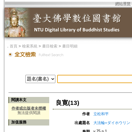
網站導覽
．
首頁
>
檢索系統
>
書目檢索
>
書目明細
閱讀本文
良寛(13)
作者或出版者未授權
無法提供閱讀
作者
立松和平
加值服務
出處題名
大法輪=ダイホウリン
v.75 n.1
卷期