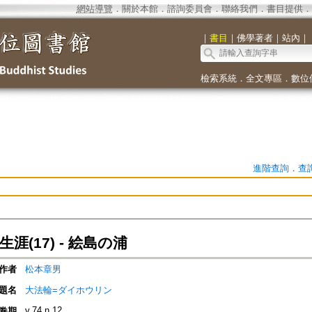
網站導覽
．
關於本館
．
諮詢委員會
．
聯絡我們
．
書目提供
．
｜
書目
｜
佛學著者
｜
站內
｜
檢索系統
．
全文專區
．
數位
進階查詢
．
查
涯(17) - 絵島の浦
作者
松本章男
題名
大法輪=ダイホウリン
v.74 n.12
卷期