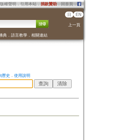
版權聲明
．
引用本站
．
捐款贊助
．
回首頁
．
日
EN
上一頁
佛典
．
語言教學
．
相關連結
詢歷史
．
使用說明