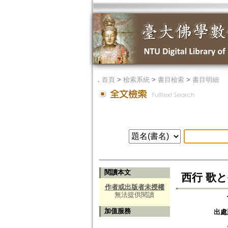
．
首頁
>
檢索系統
>
書目檢索
>
書目明細
閱讀本文
西行 歌と生
作者或出版者未授權
無法提供閱讀
加值服務
出處