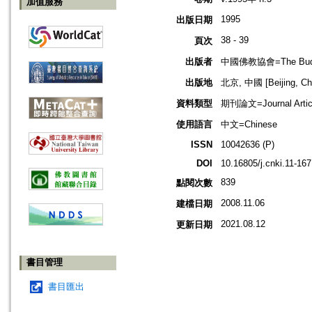
加值服務
1995
出版日期
38 - 39
頁次
出版者
中國佛教協會=The Buddhis
出版地
北京, 中國 [Beijing, Ch
資料類型
期刊論文=Journal Artic
使用語言
中文=Chinese
ISSN
10042636 (P)
DOI
10.16805/j.cnki.11-16
839
點閱次數
2008.11.06
建檔日期
2021.08.12
更新日期
書目管理
書目匯出