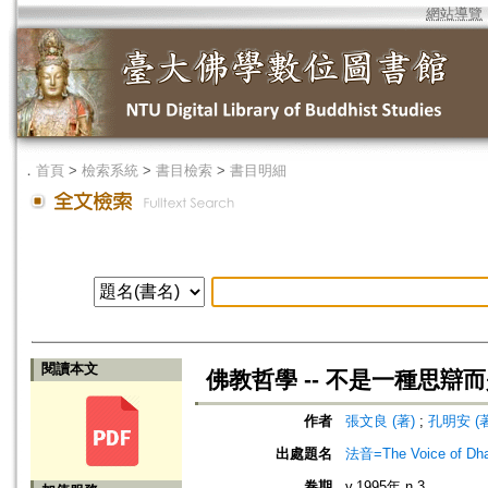
網站導覽
．
首頁
>
檢索系統
>
書目檢索
>
書目明細
閱讀本文
佛教哲學 -- 不是一種思辯
作者
張文良 (著)
;
孔明安 (著
出處題名
法音=The Voice of Dh
卷期
v.1995年 n.3