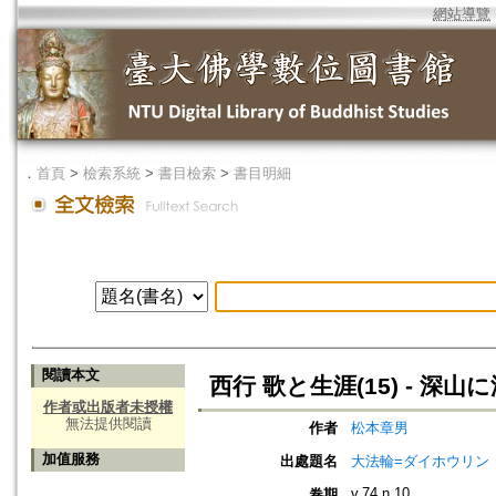
網站導覽
．
首頁
>
檢索系統
>
書目檢索
>
書目明細
閱讀本文
西行 歌と生涯(15) - 深山
作者或出版者未授權
無法提供閱讀
作者
松本章男
加值服務
出處題名
大法輪=ダイホウリン
v.74 n.10
卷期