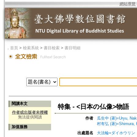
網站導覽
．
首頁
>
檢索系統
>
書目檢索
>
書目明細
閱讀本文
特集 - <日本の仏像>物語
作者或出版者未授權
無法提供閱讀
作者
瓜生中 (著)=Uryu, Naka
村有弘 (著)=Shimura, Ku
加值服務
出處題名
大法輪=ダイホウリン