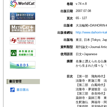
v.74 n.8
卷期
2007.07.08
出版日期
65 - 127
頁次
出版者
大法輪閣=DAIHORIN-
http://www.daihorin-k
出版者網址
出版地
東京, 日本 [Tokyo, Jap
資料類型
期刊論文=Journal Artic
使用語言
日文=Japanese
摘要
名像と讚えられる仏像
から生まれた様々な「
目次
【第一部 飛鳥時代】
法隆寺・釈迦三尊 法
書目管理
【第二部 白鳳時代】
法隆寺・夢違観音 山
書目匯出
【第三部 奈良時代】
薬師寺・薬師三尊 
生釈迦仏 興福寺・阿
【第四部 平安時代初