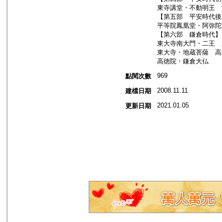
東寺講堂・不動明王 
【第五部 平安時代後
平等院鳳凰堂・阿弥陀
【第六部 鎌倉時代】
東大寺南大門・二王
東大寺・地蔵菩薩 
高徳院・鎌倉大仏
969
點閱次數
2008.11.11
建檔日期
2021.01.05
更新日期