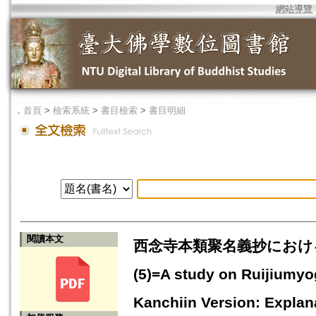
網站導覽
．
首頁
>
檢索系統
>
書目檢索
>
書目明細
閱讀本文
西念寺本類聚名義抄における
(5)=A study on Ruijiumyo
Kanchiin Version: Explan