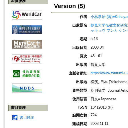
加值服務
Version (5)
作者
小林恭治 (著)=Kobayashi,
出處題名
鶴見大学仏教文化研究所紀要=Bul
ッキョウ ブンカ ケン
n.13
卷期
2008.04
出版日期
43 - 61
頁次
出版者
鶴見大学
https://www.tsurumi-u.
出版者網址
出版地
橫濱, 日本 [Yokohama,
資料類型
期刊論文=Journal Artic
使用語言
日文=Japanese
ISSN
13419013 (P)
書目管理
724
點閱次數
書目匯出
2008.11.11
建檔日期