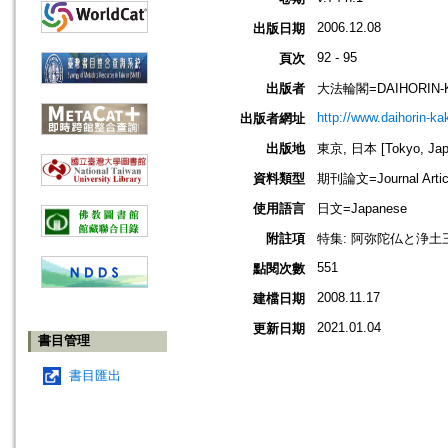
2006.12.08
出版日期
92 - 95
頁次
出版者
大法輪閣=DAIHORIN-
http://www.daihorin-k
出版者網址
出版地
東京, 日本 [Tokyo, Jap
資料類型
期刊論文=Journal Artic
使用語言
日文=Japanese
附註項
特集: 阿弥陀仏と浄土
551
點閱次數
2008.11.17
建檔日期
2021.01.04
更新日期
書目管理
書目匯出