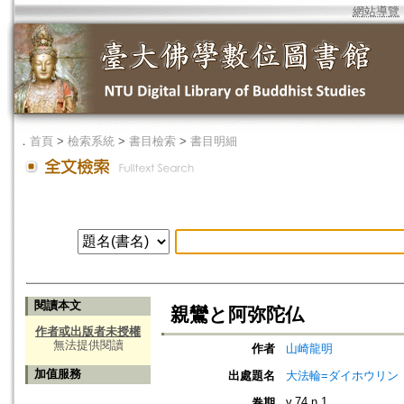
網站導覽
．
首頁
>
檢索系統
>
書目檢索
>
書目明細
閱讀本文
親鸞と阿弥陀仏
作者或出版者未授權
無法提供閱讀
作者
山崎龍明
加值服務
出處題名
大法輪=ダイホウリン
v.74 n.1
卷期