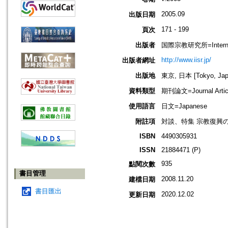
2005.09
出版日期
171 - 199
頁次
出版者
国際宗教研究所=Internationa
http://www.iisr.jp/
出版者網址
出版地
東京, 日本 [Tokyo, Jap
資料類型
期刊論文=Journal Artic
使用語言
日文=Japanese
附註項
対談、特集 宗教復興
ISBN
4490305931
ISSN
21884471 (P)
935
點閱次數
書目管理
2008.11.20
建檔日期
書目匯出
2020.12.02
更新日期