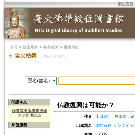
網站導覽
．
首頁
>
檢索系統
>
書目檢索
>
書目明細
閱讀本文
仏教復興は可能か？
作者或出版者未授權
無法提供閱讀
作者
上田紀行
;
島薗進
;
瀬
加值服務
出處題名
現代宗教=ゲンダイ 
v.2005
卷期