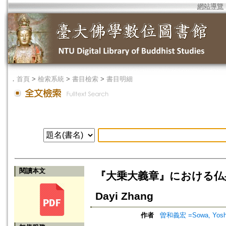
網站導覽
．
首頁
>
檢索系統
>
書目檢索
>
書目明細
閱讀本文
『大乗大義章』における仏身論=The
Dayi Zhang
作者
曽和義宏 =Sowa, Yoshi