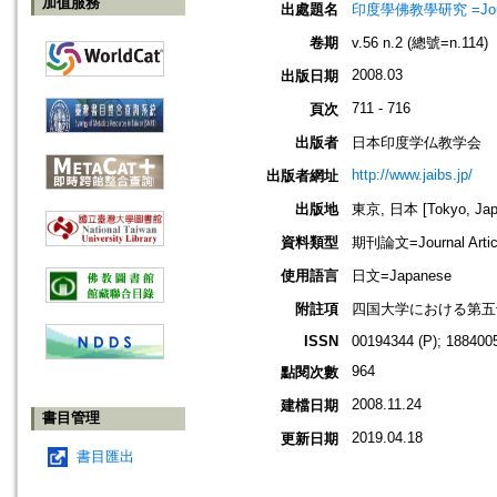
加值服務
出處題名
印度學佛教學研究 =Journal 
卷期
v.56 n.2 (總號=n.114)
2008.03
出版日期
711 - 716
頁次
出版者
日本印度学仏教学会
http://www.jaibs.jp/
出版者網址
出版地
東京, 日本 [Tokyo, Jap
資料類型
期刊論文=Journal Artic
使用語言
日文=Japanese
附註項
四国大学における第五十
ISSN
00194344 (P); 1884005
964
點閱次數
2008.11.24
建檔日期
書目管理
2019.04.18
更新日期
書目匯出