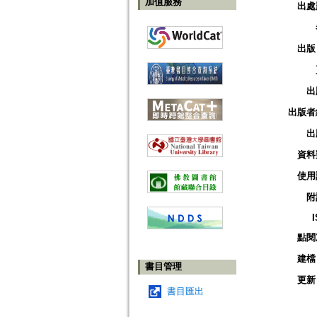
加值服務
出處
出版
出
出版者
出
資料
使用
附
點閱
建檔
書目管理
更新
書目匯出