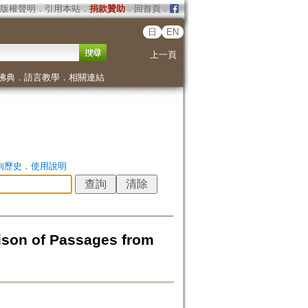
版權聲明
．
引用本站
．
捐款贊助
．
回首頁
．
日
EN
上一頁
佛典
．
語言教學
．
相關連結
詢歷史
．
使用說明
son of Passages from