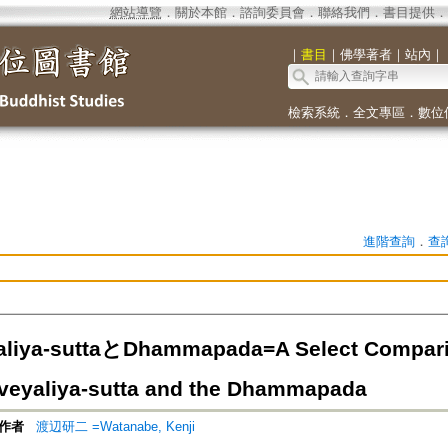
網站導覽
．
關於本館
．
諮詢委員會
．
聯絡我們
．
書目提供
．
｜
書目
｜
佛學著者
｜
站內
｜
檢索系統
．
全文專區
．
數位
進階查詢
．
查
aliya-suttaとDhammapada=A Select Compari
veyaliya-sutta and the Dhammapada
作者
渡辺研二 =Watanabe, Kenji