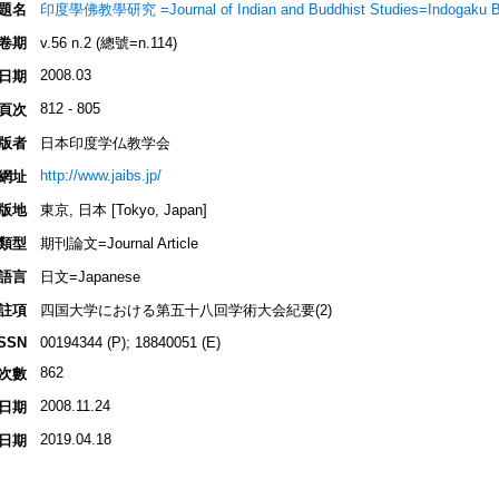
題名
印度學佛教學研究 =Journal of Indian and Buddhist Studies=Indogaku 
卷期
v.56 n.2 (總號=n.114)
2008.03
日期
812 - 805
頁次
版者
日本印度学仏教学会
http://www.jaibs.jp/
網址
版地
東京, 日本 [Tokyo, Japan]
類型
期刊論文=Journal Article
語言
日文=Japanese
註項
四国大学における第五十八回学術大会紀要(2)
ISSN
00194344 (P); 18840051 (E)
862
次數
2008.11.24
日期
2019.04.18
日期