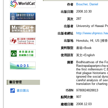
Boucher, Daniel
作者
2008.10.30
出版日期
287
頁次
University of Hawaii P
出版者
http://www.uhpress.ha
出版者網址
出版地
Honolulu, HI, US 
資料類型
書籍=Book
使用語言
英文=English
Bodhisattvas of the For
摘要
Rastrapalapariprccha-su
the first millennium C.
that plague historians
ignored the social dyna
careful analysis of sev
書目管理
translation for charting
ISBN
9780824828813
書目匯出
907
點閱次數
2008.12.03
建檔日期