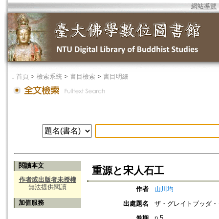
網站導覽
．
首頁
>
檢索系統
>
書目檢索
>
書目明細
閱讀本文
重源と宋人石工
作者或出版者未授權
無法提供閱讀
作者
山川均
加值服務
出處題名
ザ・グレイトブッダ・シンポジウ
n.5
卷期