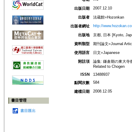
2007.12.10
出版日期
出版者
法蔵館=Hozonkan
http://www.hozokan.co.
出版者網址
出版地
京都, 日本 [Kyoto, Jap
資料類型
期刊論文=Journal Artic
使用語言
日文=Japanese
附註項
論集: 鎌倉期の東大寺復興 -- 
Related to Chogen
ISSN
13488937
584
點閱次數
2008.12.05
建檔日期
書目管理
書目匯出