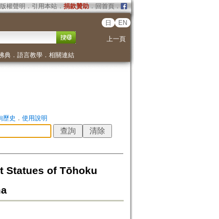
版權聲明
．
引用本站
．
捐款贊助
．
回首頁
．
日
EN
上一頁
佛典
．
語言教學
．
相關連結
詢歷史
．
使用說明
ues of Tōhoku
ma