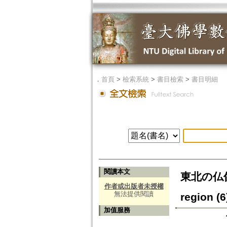
．
首頁
>
檢索系統
>
書目檢索
>
書目明細
閱讀本文
東北の仏像（
作者或出版者未授權
無法提供閱讀
region (6
加值服務