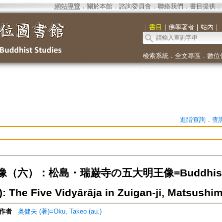
網站導覽
．
關於本館
．
諮詢委員會
．
聯絡我們
．
書目提供
．
｜
書目
｜
佛學著者
｜
站內
｜
檢索系統
．
全文專區
．
數位
進階查詢
．
查
六）：松島・瑞巌寺の五大明王像=Buddhist Stat
): The Five Vidyārāja in Zuigan-ji, Matsushi
作者
奥健夫 (著)=Oku, Takeo (au.)