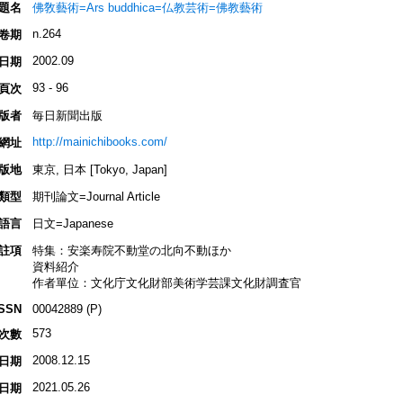
題名
佛敎藝術=Ars buddhica=仏教芸術=佛教藝術
n.264
卷期
2002.09
日期
93 - 96
頁次
版者
毎日新聞出版
http://mainichibooks.com/
網址
版地
東京, 日本 [Tokyo, Japan]
類型
期刊論文=Journal Article
語言
日文=Japanese
註項
特集：安楽寿院不動堂の北向不動ほか
資料紹介
作者單位：文化庁文化財部美術学芸課文化財調査官
ISSN
00042889 (P)
573
次數
2008.12.15
日期
2021.05.26
日期