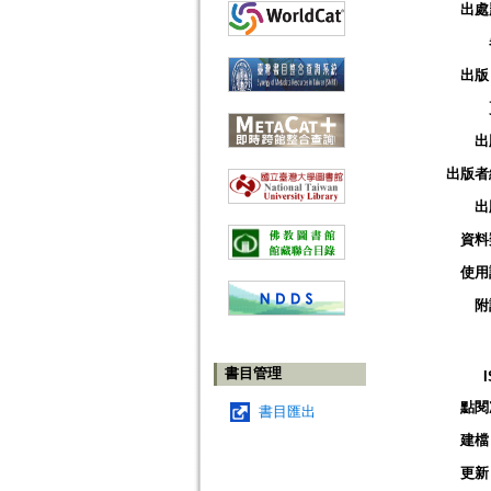
出處
出版
出
出版者
出
資料
使用
附
書目管理
點閱
書目匯出
建檔
更新