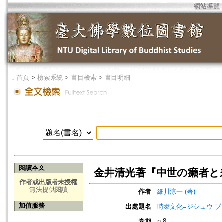
網站導覽
．
首頁
>
檢索系統
>
書目檢索
>
書目明細
閱讀本文
金井清光著『中世の癩者と
作者或出版者未授權
無法提供閱讀
作者
細川涼一 (著)
加值服務
出處題名
時衆文化=ジシュウ 
n.8
卷期