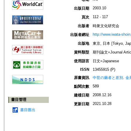
2003.10
出版日期
112 - 117
頁次
出版者
時衆文化研究会
http://www.iwata-shoin.
出版者網址
出版地
東京, 日本 [Tokyo, Jap
資料類型
期刊論文=Journal Artic
使用語言
日文=Japanese
ISSN
13455915 (P)
原書資訊
中世の癩者と差別
.
金
589
點閱次數
2008.12.16
建檔日期
書目管理
2021.10.28
更新日期
書目匯出