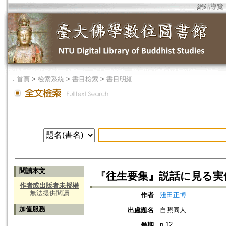
網站導覽
．
首頁
>
檢索系統
>
書目檢索
>
書目明細
閱讀本文
『往生要集』説話に見る実
作者或出版者未授權
無法提供閱讀
作者
淺田正博
加值服務
出處題名
自照同人
n.12
卷期