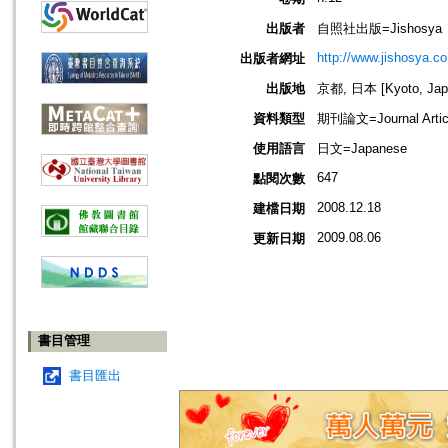
出版者
自照社出版=Jishosya
http://www.jishosya.co.
出版者網址
出版地
京都, 日本 [Kyoto, Jap
資料類型
期刊論文=Journal Artic
使用語言
日文=Japanese
647
點閱次數
2008.12.18
建檔日期
2009.08.06
更新日期
書目管理
書目匯出