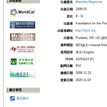
加值服務
Mandala Magazine
出處題名
2008.02
出版日期
8 - 11
頁次
Foundation for the Pr
出版者
http://fpmt.org
出版者網址
出版地
Portland, OR, US 
資料類型
期刊論文=Journal Artic
使用語言
英文=English
ISSN
10754113 (P)
814
點閱次數
2008.12.23
建檔日期
2020.11.03
更新日期
書目管理
書目匯出