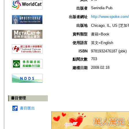
Serindia Pub.
出版者
http://www.spoke.com/
出版者網址
出版地
Chicago, IL, US 
資料類型
書籍=Book
使用語言
英文=English
ISBN
9781932476187 (pbk)
703
點閱次數
2009.02.18
建檔日期
書目管理
書目匯出