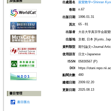
加值服務
出處題名
親鸞教学=Shinran Kyog
n.67
卷期
1996.01.31
出版日期
65 - 81
頁次
出版者
大谷大学真宗学会親鸞
出版地
京都, 日本 [Kyoto, Jap
資料類型
期刊論文=Journal Artic
使用語言
日文=Japanese
ISSN
05830567 (P)
DOI
https://otani.repo.nii.
480
點閱次數
2009.02.20
建檔日期
2025.08.13
更新日期
書目管理
書目匯出