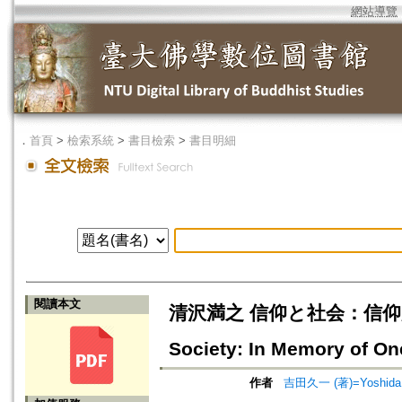
網站導覽
．
首頁
>
檢索系統
>
書目檢索
>
書目明細
閱讀本文
清沢満之 信仰と社会：信仰形成1
Society: In Memory of On
作者
吉田久一 (著)=Yoshida, K