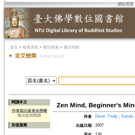
網站導覽
．
首頁
>
檢索系統
>
書目檢索
>
書目明細
閱讀本文
Zen Mind, Beginner's Mi
作者或出版者未授權
無法提供閱讀
Dixon, Trudy
;
Suzuki,
作者
加值服務
2007
出版日期
138
頁次