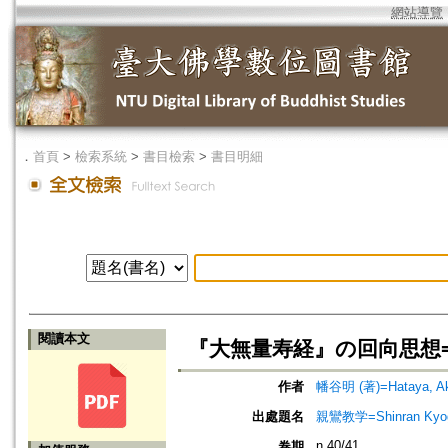
網站導覽
．
首頁
>
檢索系統
>
書目檢索
>
書目明細
閱讀本文
『大無量寿経』の回向思想=The Con
作者
幡谷明 (著)=Hataya, Aki
出處題名
親鸞教学=Shinran Kyog
n.40/41
卷期