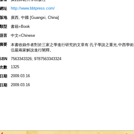
http://www.bbtpress.com/
網址
版地
廣西, 中國 [Guangxi, China]
類型
書籍=Book
語言
中文=Chinese
摘要
本書收錄作者對於三家之學進行研究的文章有:孔子學說之重光,中西學術
伍嚴兩家解說進行闡釋。
ISBN
7563343326; 9787563343324
1325
次數
2009.03.16
日期
2009.03.16
日期