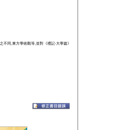
之不同,東方學術觀等,並對《禮記‧大學篇》