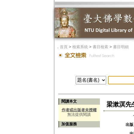
．
首頁
>
檢索系統
>
書目檢索
>
書目明細
閱讀本文
梁漱溟先生論儒
作者或出版者未授權
無法提供閱讀
加值服務
出版
出