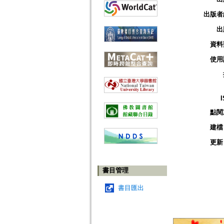
出版者
出
資料
使用
點閱
建檔
更新
書目管理
書目匯出