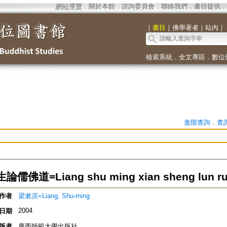
網站導覽
．
關於本館
．
諮詢委員會
．
聯絡我們
．
書目提供
．
｜
書目
｜
佛學著者
｜
站內
｜
檢索系統
．
全文專區
．
數位
進階查詢
．
查
佛道=Liang shu ming xian sheng lun ru 
作者
梁漱溟=Liang, Shu-ming
2004
日期
版者
廣西師範大學出版社