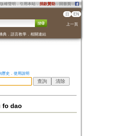
版權聲明
．
引用本站
．
捐款贊助
．
回首頁
．
日
EN
上一頁
佛典
．
語言教學
．
相關連結
詢歷史
．
使用說明
fo dao