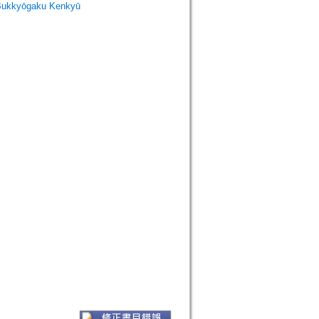
Bukkyōgaku Kenkyū