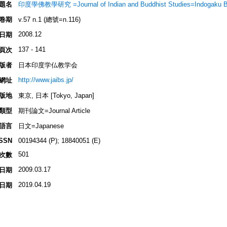
題名
印度學佛教學研究 =Journal of Indian and Buddhist Studies=Indogaku 
卷期
v.57 n.1 (總號=n.116)
2008.12
日期
137 - 141
頁次
版者
日本印度学仏教学会
http://www.jaibs.jp/
網址
版地
東京, 日本 [Tokyo, Japan]
類型
期刊論文=Journal Article
語言
日文=Japanese
ISSN
00194344 (P); 18840051 (E)
501
次數
2009.03.17
日期
2019.04.19
日期