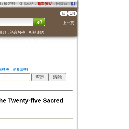
版權聲明
．
引用本站
．
捐款贊助
．
回首頁
．
日
EN
上一頁
佛典
．
語言教學
．
相關連結
詢歷史
．
使用說明
Twenty-five Sacred