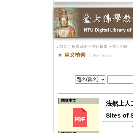
．
首頁
>
檢索系統
>
書目檢索
>
書目明細
閱讀本文
法然上人二十五
Sites of