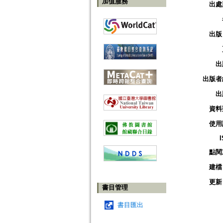
加值服務
出處
出版
出
出版者
出
資料
使用
點閱
建檔
更新
書目管理
書目匯出