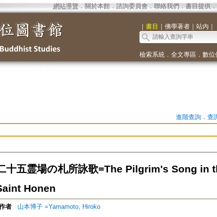
網站導覽
．
關於本館
．
諮詢委員會
．
聯絡我們
．
書目提供
．
｜
書目
｜
佛學著者
｜
站內
｜
檢索系統
．
全文專區
．
數位
進階查詢
．
查
霊場の札所詠歌=The Pilgrim's Song in the 
 Saint Honen
作者
山本博子 =Yamamoto, Hiroko