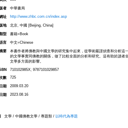
版者
中華書局
http://www.zhbc.com.cn/index.asp
網址
版地
北京, 中國 [Beijing, China]
類型
書籍=Book
語言
中文=Chinese
摘要
本書作者將佛教與中國文學的研究集中起來，從學術嚴謹偵查和分析這
的文學事實同佛教的關係，做了比較全面的分析和研究。這有助於讀者
文學多方面的影響。
SBN
710102985X; 9787101029857
725
次數
2009.03.20
日期
2023.08.16
日期
類
文學 / 中國佛教文學 / 專題類 /
以時代為專題