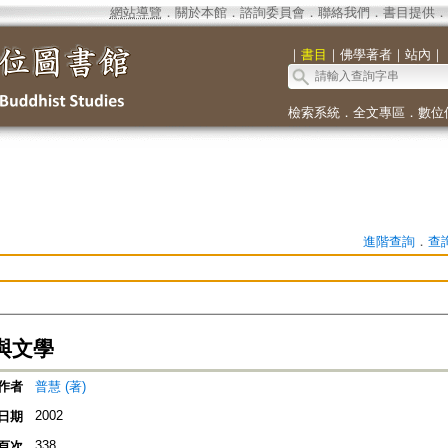
網站導覽
．
關於本館
．
諮詢委員會
．
聯絡我們
．
書目提供
．
｜
書目
｜
佛學著者
｜
站內
｜
檢索系統
．
全文專區
．
數位
進階查詢
．
查
與文學
作者
普慧 (著)
2002
日期
338
頁次