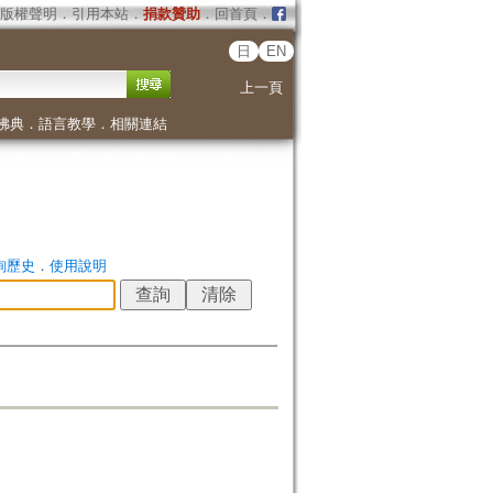
版權聲明
．
引用本站
．
捐款贊助
．
回首頁
．
日
EN
上一頁
佛典
．
語言教學
．
相關連結
詢歷史
．
使用說明