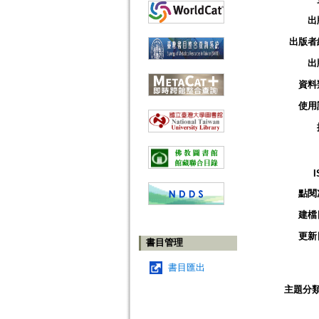
出
出版者
出
資料
使用
I
點閱
建檔
更新
書目管理
書目匯出
主題分