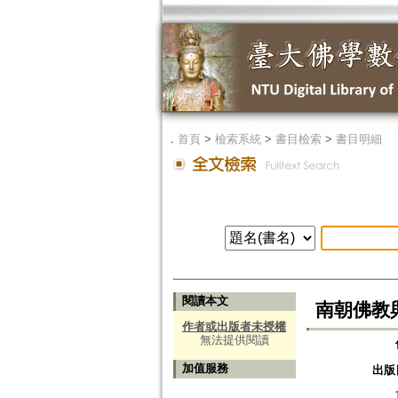
．
首頁
>
檢索系統
>
書目檢索
>
書目明細
閱讀本文
南朝佛教
作者或出版者未授權
無法提供閱讀
加值服務
出版