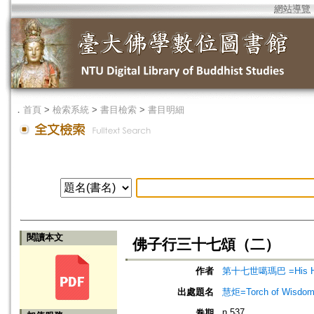
網站導覽
．
首頁
>
檢索系統
>
書目檢索
>
書目明細
閱讀本文
佛子行三十七頌（二）
作者
第十七世噶瑪巴 =His Holi
出處題名
慧炬=Torch of Wisdom
n.537
卷期