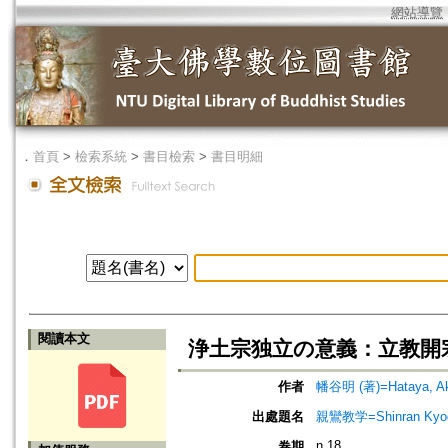
網站導覽
．
首頁
>
檢索系統
>
書目檢索
>
書目明細
閱讀本文
浄土宗独立の意義：立教開
作者
幡谷明 (著)=Hataya, Aki
出處題名
親鸞教学=Shinran Kyog
n.18
卷期