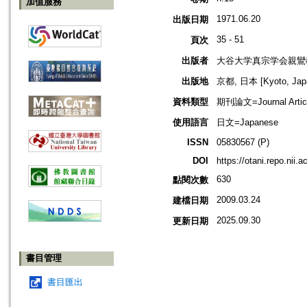
加值服務
1971.06.20
出版日期
35 - 51
頁次
出版者
大谷大学真宗学会親鸞
出版地
京都, 日本 [Kyoto, Jap
資料類型
期刊論文=Journal Artic
使用語言
日文=Japanese
ISSN
05830567 (P)
DOI
https://otani.repo.nii.
630
點閱次數
2009.03.24
建檔日期
2025.09.30
更新日期
書目管理
書目匯出