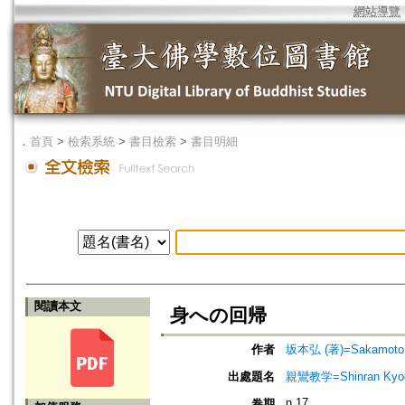
網站導覽
．
首頁
>
檢索系統
>
書目檢索
>
書目明細
閱讀本文
身への回帰
作者
坂本弘 (著)=Sakamoto, H
出處題名
親鸞教学=Shinran Kyog
n.17
卷期