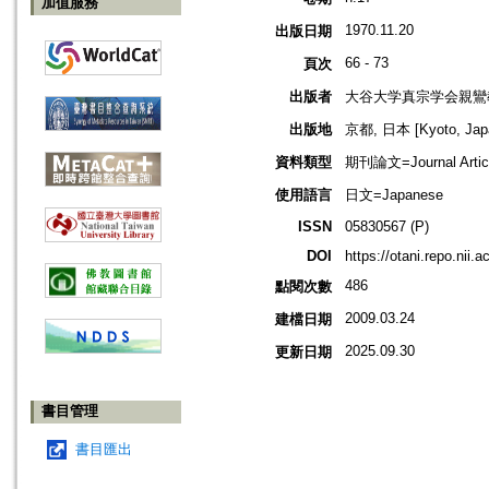
加值服務
1970.11.20
出版日期
66 - 73
頁次
出版者
大谷大学真宗学会親鸞
出版地
京都, 日本 [Kyoto, Jap
資料類型
期刊論文=Journal Artic
使用語言
日文=Japanese
ISSN
05830567 (P)
DOI
https://otani.repo.nii.
486
點閱次數
2009.03.24
建檔日期
2025.09.30
更新日期
書目管理
書目匯出