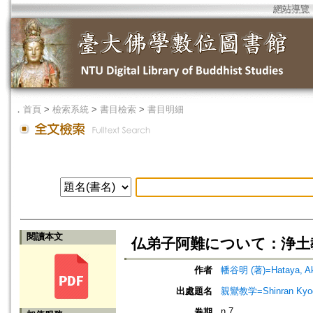
網站導覽
．
首頁
>
檢索系統
>
書目檢索
>
書目明細
閱讀本文
仏弟子阿難について：浄土
作者
幡谷明 (著)=Hataya, Aki
出處題名
親鸞教学=Shinran Kyog
n.7
卷期