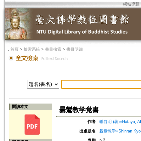
網站導覽
．
首頁
>
檢索系統
>
書目檢索
>
書目明細
閱讀本文
曇鸞教学覚書
作者
幡谷明 (著)=Hataya, Aki
出處題名
親鸞教学=Shinran Kyog
n.2
卷期