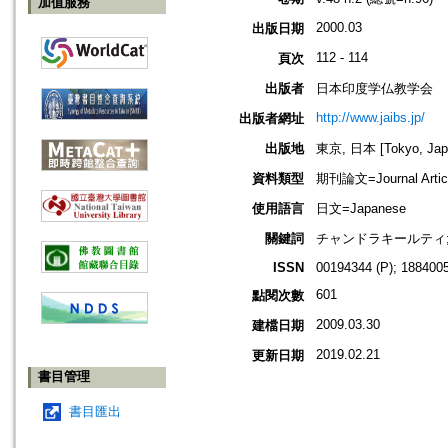
加值服務
2000.03
出版日期
112 - 114
頁次
出版者
日本印度学仏教学会
http://www.jaibs.jp/
出版者網址
出版地
東京, 日本 [Tokyo, Jap
資料類型
期刊論文=Journal Artic
使用語言
日文=Japanese
關鍵詞
チャンドラキールティ; vy
ISSN
00194344 (P); 1884005
601
點閱次數
2009.03.30
建檔日期
2019.02.21
更新日期
書目管理
書目匯出