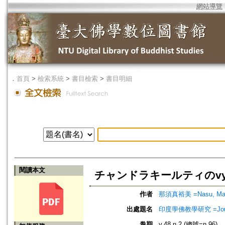
網站導覽
．
首頁
>
檢索系統
>
書目檢索
>
書目明細
閱讀本文
チャンドラキールティのvyavahāra
作者
那須真裕美 =Nasu, Ma
出處題名
印度學佛教學研究 =Journal 
卷期
v.48 n.2 (總號=n.96)