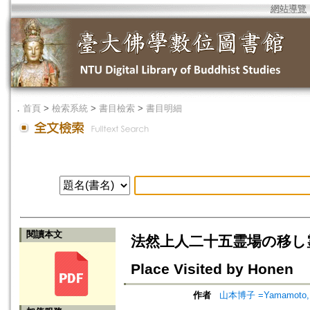
網站導覽
．
首頁
>
檢索系統
>
書目檢索
>
書目明細
閱讀本文
法然上人二十五霊場の移し霊場=The U
Place Visited by Honen
作者
山本博子 =Yamamoto, 