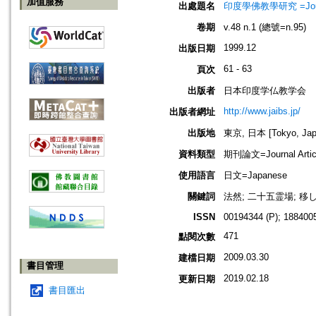
加值服務
出處題名
印度學佛教學研究 =Journal 
卷期
v.48 n.1 (總號=n.95)
1999.12
出版日期
61 - 63
頁次
出版者
日本印度学仏教学会
http://www.jaibs.jp/
出版者網址
出版地
東京, 日本 [Tokyo, Jap
資料類型
期刊論文=Journal Artic
使用語言
日文=Japanese
關鍵詞
法然; 二十五霊場; 移
ISSN
00194344 (P); 1884005
471
點閱次數
2009.03.30
建檔日期
書目管理
2019.02.18
更新日期
書目匯出