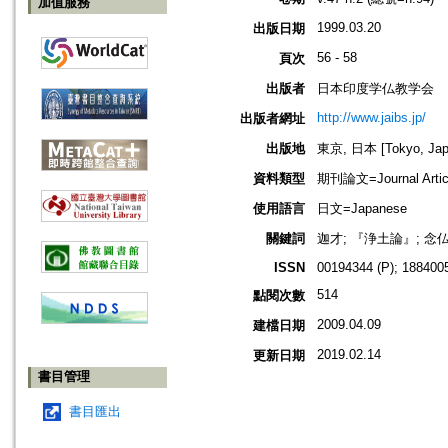
加值服務
1999.03.20
出版日期
56 - 58
頁次
出版者
日本印度学仏教学会
http://www.jaibs.jp/
出版者網址
出版地
東京, 日本 [Tokyo, Jap
資料類型
期刊論文=Journal Artic
使用語言
日文=Japanese
關鍵詞
迦才; 『浄土論』; 念
ISSN
00194344 (P); 1884005
514
點閱次數
2009.04.09
建檔日期
2019.02.14
更新日期
書目管理
書目匯出