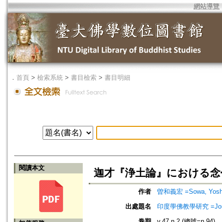
網站導覽
．
首頁
>
檢索系統
>
書目檢索
>
書目明細
閱讀本文
迦才『浄土論』における念仏=Nianf
作者
曽和義宏 =Sowa, Yoshi
出處題名
印度學佛教學研究 =Journal 
卷期
v.47 n.2 (總號=n.94)