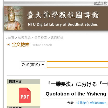
網站導覽
．
首頁
>
檢索系統
>
書目檢索
>
書目明細
閱讀本文
『一乗要決』における『一乗仏性
Quotation of the Yisheng 
作者
道元徹心 =Michimoto, 