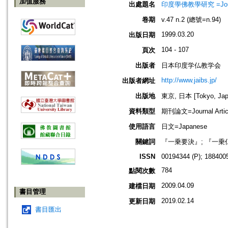
加值服務
出處題名
印度學佛教學研究 =Journal 
卷期
v.47 n.2 (總號=n.94)
1999.03.20
出版日期
104 - 107
頁次
出版者
日本印度学仏教学会
http://www.jaibs.jp/
出版者網址
出版地
東京, 日本 [Tokyo, Jap
資料類型
期刊論文=Journal Artic
使用語言
日文=Japanese
關鍵詞
『一乗要決』; 『一乗
ISSN
00194344 (P); 1884005
784
點閱次數
2009.04.09
建檔日期
書目管理
2019.02.14
更新日期
書目匯出