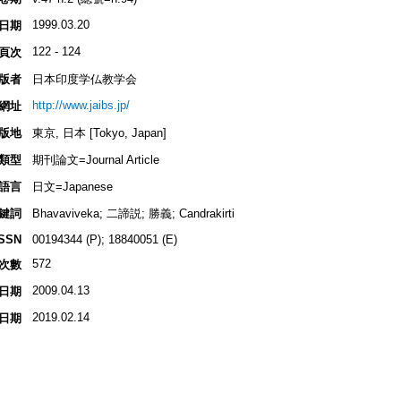
1999.03.20
日期
122 - 124
頁次
版者
日本印度学仏教学会
http://www.jaibs.jp/
網址
版地
東京, 日本 [Tokyo, Japan]
類型
期刊論文=Journal Article
語言
日文=Japanese
鍵詞
Bhavaviveka; 二諦説; 勝義; Candrakirti
ISSN
00194344 (P); 18840051 (E)
572
次數
2009.04.13
日期
2019.02.14
日期