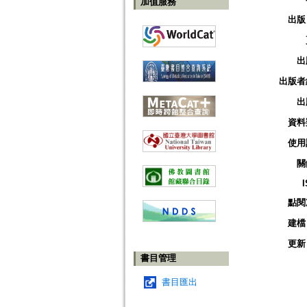
加值服務
出版
出
出版者
出
資料
使用
關
點閱
建檔
更新
書目管理
書目匯出