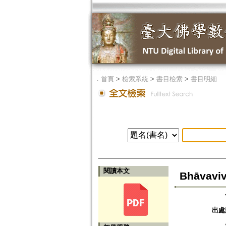
．
首頁
>
檢索系統
>
書目檢索
>
書目明細
閱讀本文
Bhāva
出處