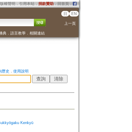
版權聲明
．
引用本站
．
捐款贊助
．
回首頁
．
日
EN
上一頁
佛典
．
語言教學
．
相關連結
詢歷史
．
使用說明
Bukkyōgaku Kenkyū