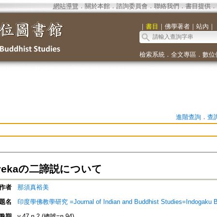
網站導覽
．
關於本館
．
諮詢委員會
．
聯絡我們
．
書目提供
．
｜
書目
｜
佛學著者
｜
站內
｜
檢索系統
．
全文專區
．
數位
進階查詢
．
查
vivekaの二諦説について
作者
那須真裕美
題名
印度學佛教學研究 =Journal of Indian and Buddhist Studies=Indogaku 
卷期
v.47 n.2 (總號=n.94)