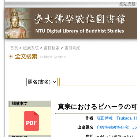
網站導覽
．
首頁
>
檢索系統
>
書目檢索
>
書目明細
閱讀本文
真宗におけるビハーラの可能性(2)=Th
作者
塚田博教 =Tsukada, Hir
出處題名
印度學佛教學研究 =Journal 
卷期
v.44 n.1 (總號=n.87)