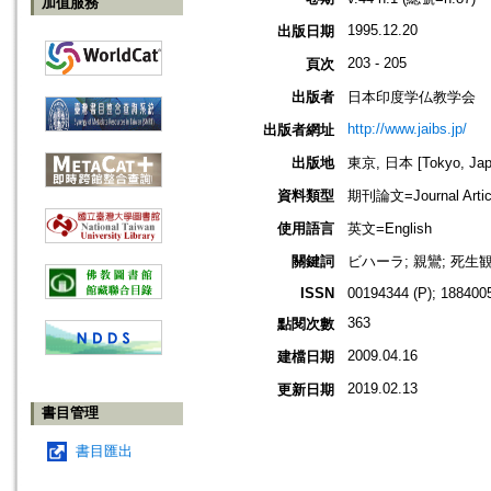
加值服務
1995.12.20
出版日期
203 - 205
頁次
出版者
日本印度学仏教学会
http://www.jaibs.jp/
出版者網址
出版地
東京, 日本 [Tokyo, Jap
資料類型
期刊論文=Journal Artic
使用語言
英文=English
關鍵詞
ビハーラ; 親鸞; 死生
ISSN
00194344 (P); 1884005
363
點閱次數
2009.04.16
建檔日期
2019.02.13
更新日期
書目管理
書目匯出