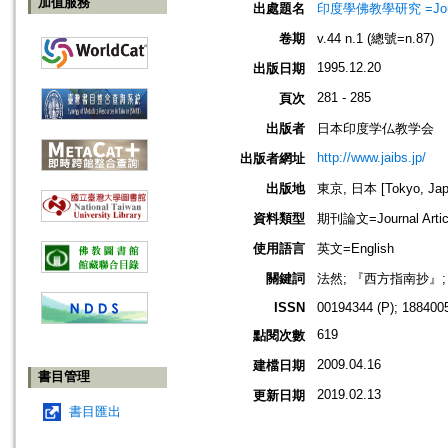
加值服務
出處題名
印度學佛教學研究 =Journal 
卷期
v.44 n.1 (總號=n.87)
1995.12.20
出版日期
281 - 285
頁次
出版者
日本印度学仏教学会
http://www.jaibs.jp/
出版者網址
出版地
東京, 日本 [Tokyo, Jap
資料類型
期刊論文=Journal Artic
使用語言
英文=English
關鍵詞
法然; 『西方指南抄』
ISSN
00194344 (P); 1884005
619
點閱次數
2009.04.16
建檔日期
書目管理
2019.02.13
更新日期
書目匯出