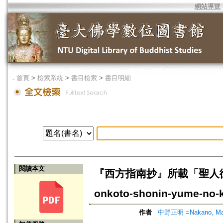
網站導覽
．
首頁
>
檢索系統
>
書目檢索
>
書目明細
閱讀本文
『西方指南抄』所載「聖人御事諸人
onkoto-shonin-yume-no-ki
作者
中野正明 =Nakano, Ma